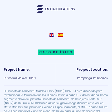
CASO DE ÉXITO
Project Name:
Project Location:
Ferrocarril Malolos–Clark
Pampanga, Philippines.
El Proyecto de Ferrocarril Malolos-Clark (MCRP) CP N-04 está diseñado para
revolucionar la forma en que los ﬁlipinos llevan a cabo su vida cotidiana. Como
segmento clave del previsto Proyecto de Ferrocarril de Pasajeros Norte-Sur
(NSCR) de 163 km, el MCRP busca aliviar el grave congestionamiento vial en
Metro Manila y sus provincias vecinas. Especíﬁcamente, el MCRP abarca 6.3 km
de la línea principal y una adicional de 1.6 km para la línea de acceso del