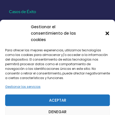
Casos de Éxito
Gestionar el
Santa Catalina No.8
consentimiento de las
Proyecto Ferroviario Etihad-Fase 2
cookies
Autopista Puhoi - Warkworth
Para ofrecer las mejores experiencias, utilizamos tecnologías
como las cookies para almacenar y/o acceder a la información
Ferrocarril Malolos–Clark CP N-04
del dispositivo. El consentimiento de estas tecnologías nos
permitirá procesar datos como el comportamiento de
navegación o las identificaciones únicas en este sitio. No
Legal
consentir o retirar el consentimiento, puede afectar negativamente
a ciertas características y funciones.
Gestionar los servicios
Aviso Legal
Política de Cookies
ACEPTAR
Política de Privacidad
DENEGAR
Términos & Condiciones