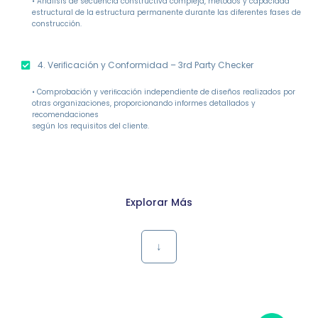
• Análisis de secuencia constructiva compleja, métodos y capacidad
estructural de la estructura permanente durante las diferentes fases de
construcción.
4. Veriﬁcación y Conformidad – 3rd Party Checker
• Comprobación y veriﬁcación independiente de diseños realizados por
otras organizaciones, proporcionando informes detallados y
recomendaciones
según los requisitos del cliente.
Explorar Más
↓