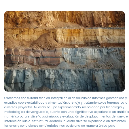
Ofrecemos consultoría técnica integral en el desarrollo de informes geotécnicos y
estudios sobre estabilidad y cimentación, drenaje y tratamiento de terrenos para
diversos proyectos. Nuestro equipo experimentado, respaldado por tecnología y
metodologías de vanguardia, cuenta con una significativa experiencia en análisis
numérico para el diseño optimizado y evaluación de desplazamientos del suelo e
interacción suelo-estructura. Además, nuestra diversa experiencia en diferentes
terrenos y condiciones ambientales nos posiciona de manera única para