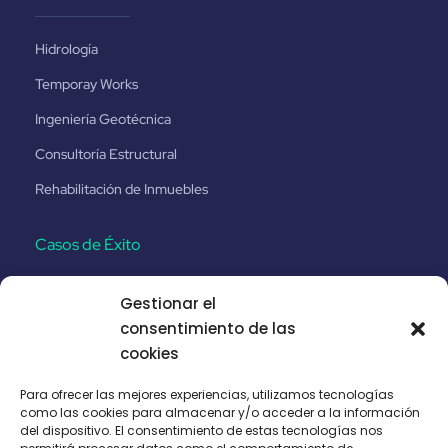
Hidrología
Temporay Works
Ingeniería Geotécnica
Consultoría Estructural
Rehabilitación de Inmuebles
Casos de Éxito
Gestionar el
Santa Catalina No.8
consentimiento de las
Proyecto Ferroviario Etihad-Fase 2
cookies
Autopista Puhoi - Warkworth
Para ofrecer las mejores experiencias, utilizamos tecnologías
como las cookies para almacenar y/o acceder a la información
Ferrocarril Malolos–Clark CP N-04
del dispositivo. El consentimiento de estas tecnologías nos