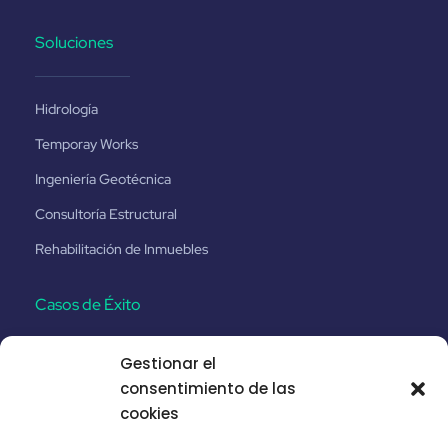
Soluciones
Hidrología
Temporay Works
Ingeniería Geotécnica
Consultoría Estructural
Rehabilitación de Inmuebles
Casos de Éxito
Gestionar el
Santa Catalina No.8
consentimiento de las
Proyecto Ferroviario Etihad-Fase 2
cookies
Autopista Puhoi - Warkworth